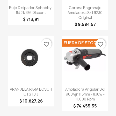
Vista rápida
Vista rápida


Buje Disipador Sphobby-
Corona Engranaje
6421/3/6 Discont
Amoladora Skil 9230
Original
$ 713,91
$ 9.584,57
FUERA DE STOCK
favorite_border
favorite_border
Vista rápida
Vista rápida


ARANDELA PARA BOSCH
Amoladora Angular Skil
GTS 10 J
9004jr 115mm - 830w -
11.000 Rpm
$ 10.827,26
$ 74.455,55