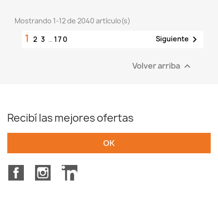
Mostrando 1-12 de 2040 artículo(s)
1

Siguiente
2
3
…
170
Volver arriba

Recibí las mejores ofertas
Facebook
Instagram
LinkedIn