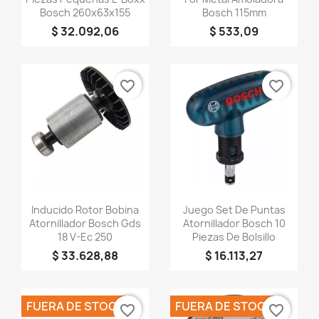
Bosch 260x63x155
Bosch 115mm
$ 32.092,06
$ 533,09
favorite_border
favorite_border
Vista rápida
Vista rápida


Inducido Rotor Bobina
Juego Set De Puntas
Atornillador Bosch Gds
Atornillador Bosch 10
18 V-Ec 250
Piezas De Bolsillo
$ 33.628,88
$ 16.113,27
FUERA DE STOCK
FUERA DE STOCK
favorite_border
favorite_border