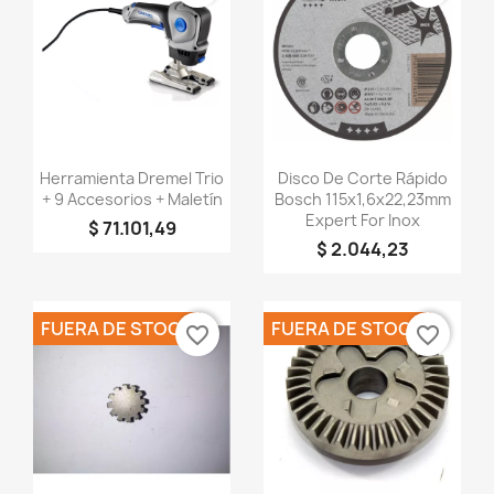
Vista rápida
Vista rápida


Herramienta Dremel Trio
Disco De Corte Rápido
+ 9 Accesorios + Maletín
Bosch 115x1,6x22,23mm
Expert For Inox
$ 71.101,49
$ 2.044,23
FUERA DE STOCK
FUERA DE STOCK
favorite_border
favorite_border