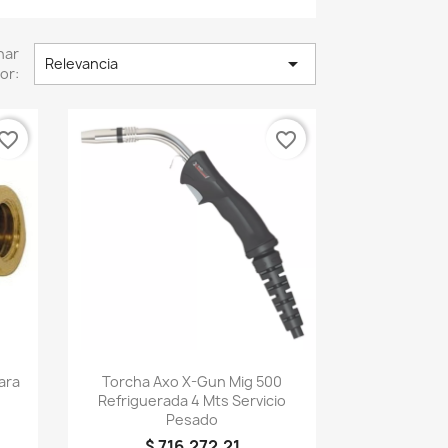
nar

Relevancia
or:
vorite_border
favorite_border
Vista rápida

ara
Torcha Axo X-Gun Mig 500
Refriguerada 4 Mts Servicio
Pesado
$ 716.272,21