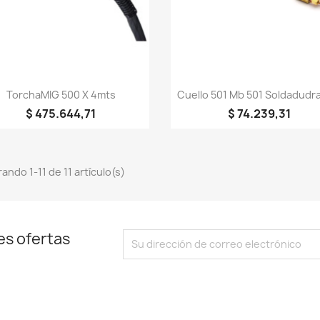
Vista rápida
Vista rápida


TorchaMIG 500 X 4mts
Cuello 501 Mb 501 Soldadudr
$ 475.644,71
$ 74.239,31
ando 1-11 de 11 artículo(s)
es ofertas