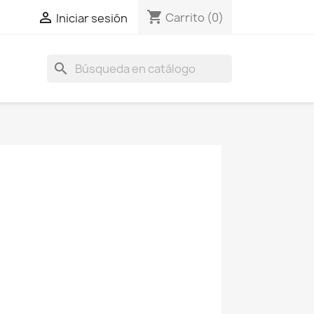
shopping_cart

Carrito
(0)
Iniciar sesión
search