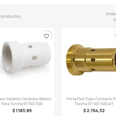
Orde
1 productos.
p
favorite_border
fa
Vista rápida
Vista rápida


usor Aislante Cerámico Blanco
Porta Pico Tubo Contacto P
Para Torcha 511 501 500
Torcha 511 501 500 411
$ 1.183,89
$ 2.764,32