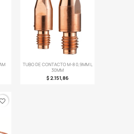
Vista rápida

IAM
TUBO DE CONTACTO M-8 0,9MM L
30MM
$ 2.151,86
vorite_border