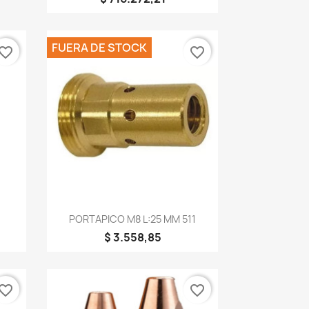
FUERA DE STOCK
vorite_border
favorite_border
×
Vista rápida

O
PORTAPICO M8 L:25 MM 511
$ 3.558,85
vorite_border
favorite_border