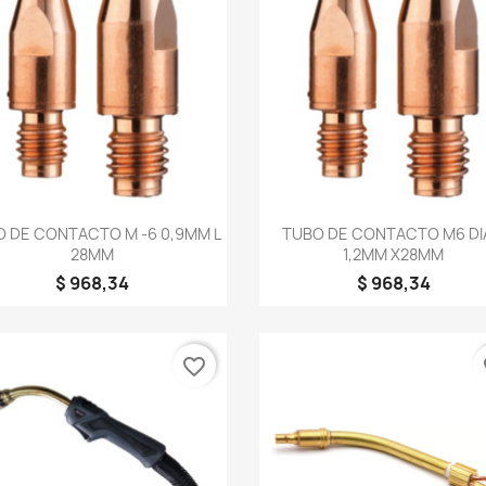
Vista rápida
Vista rápida


 DE CONTACTO M -6 0,9MM L
TUBO DE CONTACTO M6 D
28MM
1,2MM X28MM
$ 968,34
$ 968,34
favorite_border
fa