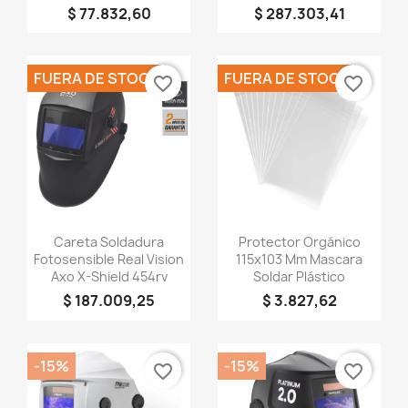
$ 77.832,60
$ 287.303,41
Cancelar
FUERA DE STOCK
FUERA DE STOCK
favorite_border
favorite_border
Crear lista de deseos
Vista rápida
Vista rápida


Careta Soldadura
Protector Orgánico
Fotosensible Real Vision
115x103 Mm Mascara
Axo X-Shield 454rv
Soldar Plástico
$ 187.009,25
$ 3.827,62
-15%
-15%
favorite_border
favorite_border