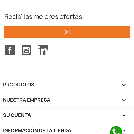
Recibí las mejores ofertas
Facebook
Instagram
LinkedIn
PRODUCTOS

NUESTRA EMPRESA

SU CUENTA

INFORMACIÓN DE LA TIENDA
keyboard_arrow_down