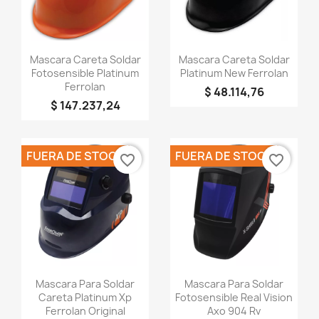
Vista rápida
Vista rápida


Mascara Careta Soldar
Mascara Careta Soldar
Fotosensible Platinum
Platinum New Ferrolan
Ferrolan
$ 48.114,76
$ 147.237,24
FUERA DE STOCK
FUERA DE STOCK
favorite_border
favorite_border
×
Crear lista de deseos
Vista rápida
Vista rápida


Mascara Para Soldar
Mascara Para Soldar
Nombre de la lista de deseos
Careta Platinum Xp
Fotosensible Real Vision
Ferrolan Original
Axo 904 Rv