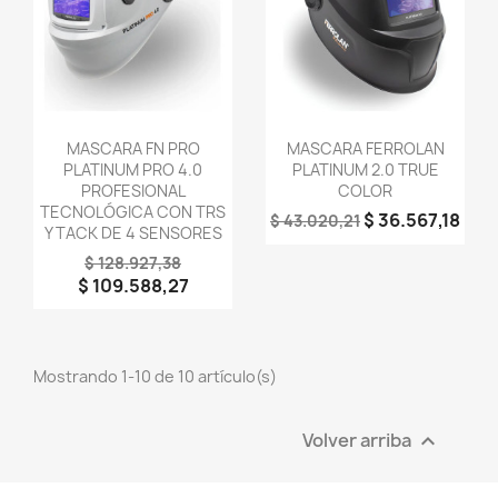
Vista rápida
Vista rápida


MASCARA FN PRO
MASCARA FERROLAN
PLATINUM PRO 4.0
PLATINUM 2.0 TRUE
PROFESIONAL
COLOR
TECNOLÓGICA CON TRS
$ 36.567,18
$ 43.020,21
Y TACK DE 4 SENSORES
$ 128.927,38
$ 109.588,27
Mostrando 1-10 de 10 artículo(s)
Volver arriba
