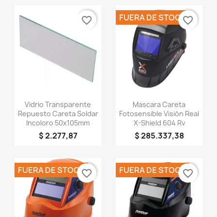
FUERA DE STOCK
favorite_border
favorite_border
Vista rápida
Vista rápida


Vidrio Transparente
Mascara Careta
Repuesto Careta Soldar
Fotosensible Visión Real
Incoloro 50x105mm
X-Shield 604 Rv
$ 2.277,87
$ 285.337,38
FUERA DE STOCK
FUERA DE STOCK
favorite_border
favorite_border