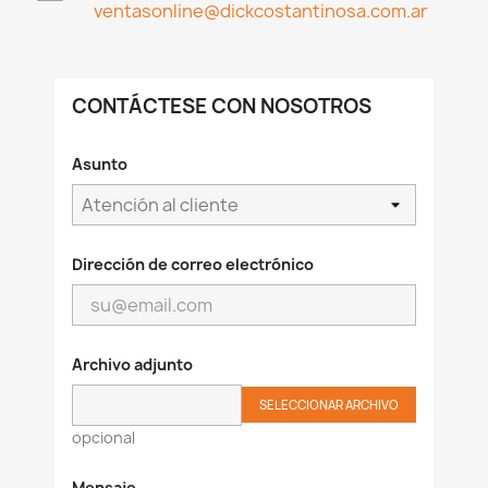
ventasonline@dickcostantinosa.com.ar
CONTÁCTESE CON NOSOTROS
Asunto
×
Crear lista de deseos
Dirección de correo electrónico
Nombre de la lista de deseos
Archivo adjunto
SELECCIONAR ARCHIVO
Cancelar
opcional
Crear lista de deseos
Mensaje