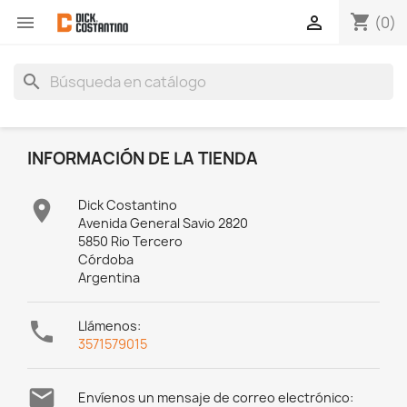
shopping_cart


(0)
search
INFORMACIÓN DE LA TIENDA

Dick Costantino
Avenida General Savio 2820
5850 Rio Tercero
Córdoba
Argentina

Llámenos:
3571579015

Envíenos un mensaje de correo electrónico: