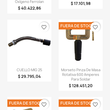
Oxígeno Ferrolan
$ 17.101,98
$ 40.422,86
FUERA DE STOCK
favorite_border
favorite_border
Vista rápida
Vista rápida


CUELLO MIG 25
Morseto Pinza De Masa
Rotativa 600 Amperes
$ 29.795,04
Para Soldar
$ 128.451,20
FUERA DE STOCK
FUERA DE STOCK
favorite_border
favorite_border