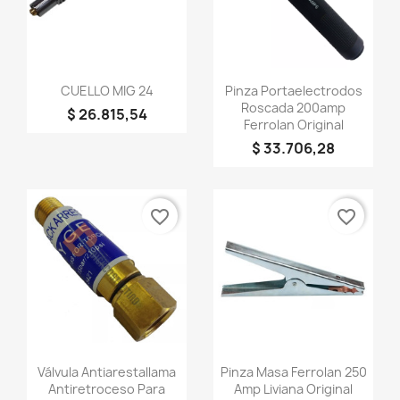
Vista rápida
Vista rápida


CUELLO MIG 24
Pinza Portaelectrodos
Roscada 200amp
$ 26.815,54
Ferrolan Original
$ 33.706,28
favorite_border
favorite_border
Vista rápida
Vista rápida


Válvula Antiarestallama
Pinza Masa Ferrolan 250
Antiretroceso Para
Amp Liviana Original