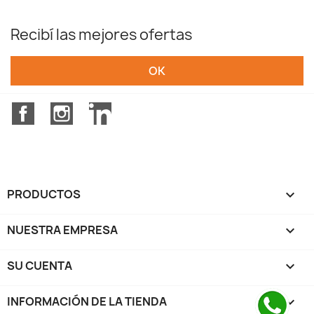
Recibí las mejores ofertas
Facebook
Instagram
LinkedIn
PRODUCTOS

NUESTRA EMPRESA

SU CUENTA

INFORMACIÓN DE LA TIENDA
keyboard_arrow_down