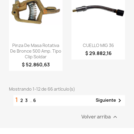
Vista rápida
Vista rápida


Pinza De Masa Rotativa
CUELLO MIG 36
De Bronce 500 Amp. Tipo
$ 29.882,16
Clip Soldar
$ 52.860,63
Mostrando 1-12 de 66 artículo(s)
1

Siguiente
2
3
…
6
Volver arriba
