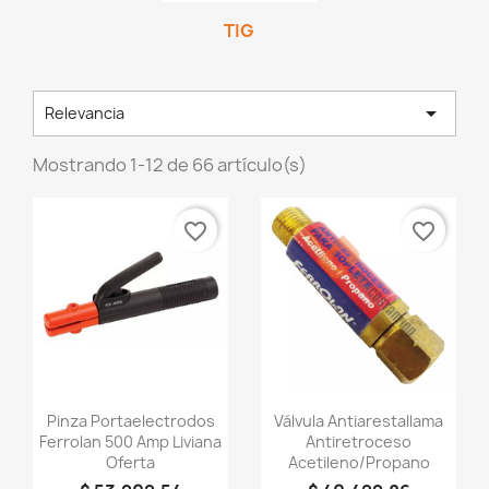
TIG

Relevancia
Mostrando 1-12 de 66 artículo(s)
favorite_border
favorite_border
Vista rápida
Vista rápida


Pinza Portaelectrodos
Válvula Antiarestallama
Ferrolan 500 Amp Liviana
Antiretroceso
Oferta
Acetileno/propano