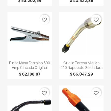
$ 53.202,54
$ 40.422,86
favorite_border
favorite_border
×
Crear lista de deseos
Nombre de la lista de deseos
Vista rápida
Vista rápida


Pinza Masa Ferrolan 500
Cuello Torcha Mig Mb
Amp Cincada Original
240 Repuesto Soldadura
Cancelar
$ 62.188,87
$ 66.047,29
Crear lista de deseos
favorite_border
favorite_border