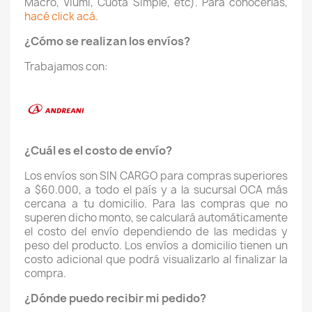
Macro, Viumi, Cuota Simple, etc). Para conocerlas,
hacé click acá
.
¿Cómo se realizan los envíos?
Trabajamos con:
×
Crear lista de deseos
¿Cuál es el costo de envío?
Nombre de la lista de deseos
Los envíos son SIN CARGO para compras superiores
a $60.000, a todo el país y a la sucursal OCA más
cercana a tu domicilio. Para las compras que no
superen dicho monto, se calculará automáticamente
Cancelar
el costo del envío dependiendo de las medidas y
peso del producto. Los envíos a domicilio tienen un
Crear lista de deseos
costo adicional que podrá visualizarlo al finalizar la
compra.
¿Dónde puedo recibir mi pedido?