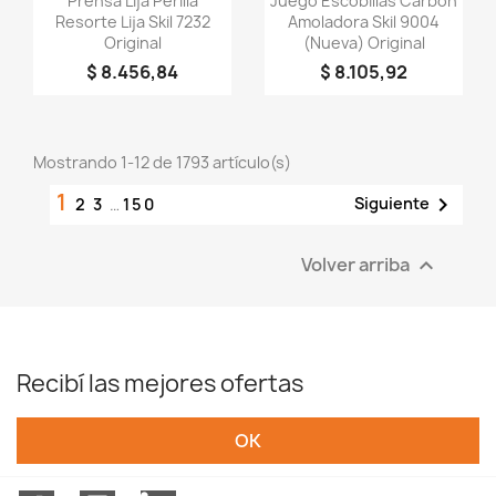
Prensa Lija Perilla
Juego Escobillas Carbón
Resorte Lija Skil 7232
Amoladora Skil 9004
Original
(nueva) Original
$ 8.456,84
$ 8.105,92
Mostrando 1-12 de 1793 artículo(s)
1

Siguiente
2
3
…
150
Volver arriba

Recibí las mejores ofertas