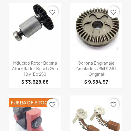
favorite_border
favorite_border
Vista rápida
Vista rápida


Inducido Rotor Bobina
Corona Engranaje
Atornillador Bosch Gds
Amoladora Skil 9230
18 V-Ec 250
Original
$ 33.628,88
$ 9.584,57
FUERA DE STOCK
favorite_border
favorite_border