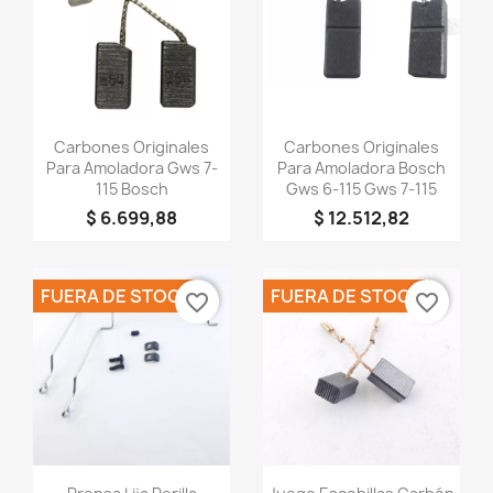
Vista rápida
Vista rápida


Carbones Originales
Carbones Originales
Para Amoladora Gws 7-
Para Amoladora Bosch
115 Bosch
Gws 6-115 Gws 7-115
$ 6.699,88
$ 12.512,82
FUERA DE STOCK
FUERA DE STOCK
favorite_border
favorite_border
Vista rápida
Vista rápida

