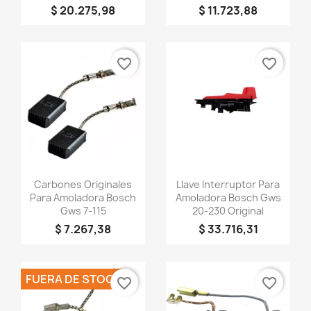
$ 20.275,98
$ 11.723,88
×
Crear lista de deseos
favorite_border
favorite_border
Nombre de la lista de deseos
Cancelar
Crear lista de deseos
Vista rápida
Vista rápida


Carbones Originales
Llave Interruptor Para
Para Amoladora Bosch
Amoladora Bosch Gws
Gws 7-115
20-230 Original
$ 7.267,38
$ 33.716,31
FUERA DE STOCK
favorite_border
favorite_border