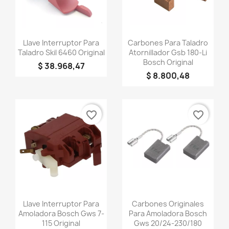
Vista rápida
Vista rápida


Llave Interruptor Para
Carbones Para Taladro
Taladro Skil 6460 Original
Atornillador Gsb 180-Li
Bosch Original
$ 38.968,47
$ 8.800,48
favorite_border
favorite_border
Vista rápida
Vista rápida


Llave Interruptor Para
Carbones Originales
Amoladora Bosch Gws 7-
Para Amoladora Bosch
115 Original
Gws 20/24-230/180