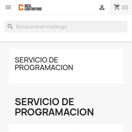
shopping_cart


(0)
search
SERVICIO DE
PROGRAMACION
SERVICIO DE
PROGRAMACION
×
Crear lista de deseos