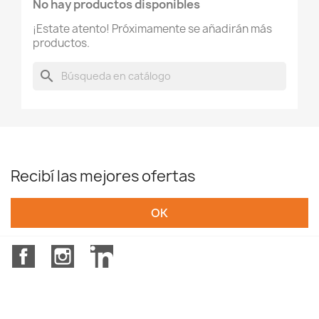
No hay productos disponibles
¡Estate atento! Próximamente se añadirán más
Nombre de la lista de deseos
productos.
search
Cancelar
Crear lista de deseos
Recibí las mejores ofertas
Facebook
Instagram
LinkedIn