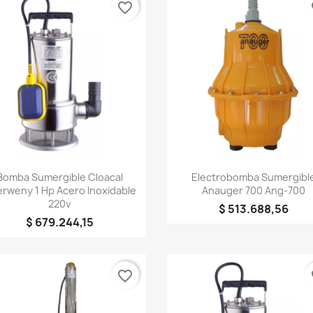
favorite_border
fa
Cancelar
Crear lista de deseos
Vista rápida
Vista rápida


Bomba Sumergible Cloacal
Electrobomba Sumergibl
rweny 1 Hp Acero Inoxidable
Anauger 700 Ang-700
220v
$ 513.688,56
$ 679.244,15
favorite_border
fa