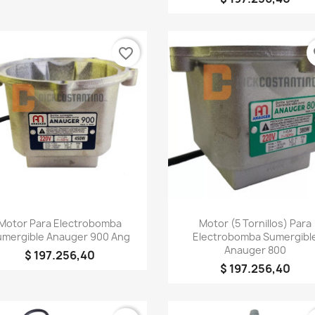
favorite_border
fa
rear lista de deseos
Vista rápida
Vista rápida


Motor Para Electrobomba
Motor (5 Tornillos) Para
umergible Anauger 900 Ang
Electrobomba Sumergibl
Anauger 800
$ 197.256,40
re de la lista de deseos
$ 197.256,40