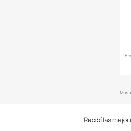
El
Mostr
Recibí las mejor