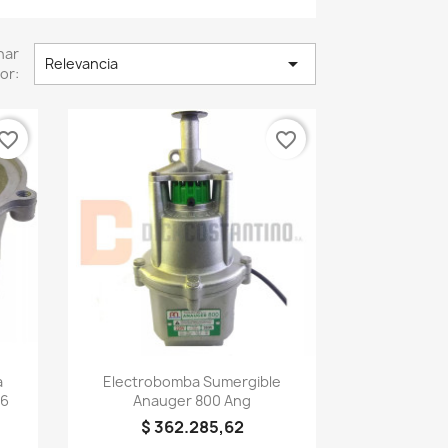
nar

Relevancia
or:
vorite_border
favorite_border
Vista rápida

a
Electrobomba Sumergible
(6
Anauger 800 Ang
$ 362.285,62