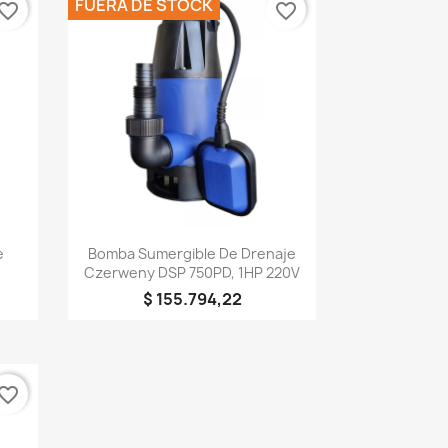
FUERA DE STOCK
vorite_border
favorite_border
Vista rápida

e
Bomba Sumergible De Drenaje
Czerweny DSP 750PD, 1HP 220V
$ 155.794,22
vorite_border