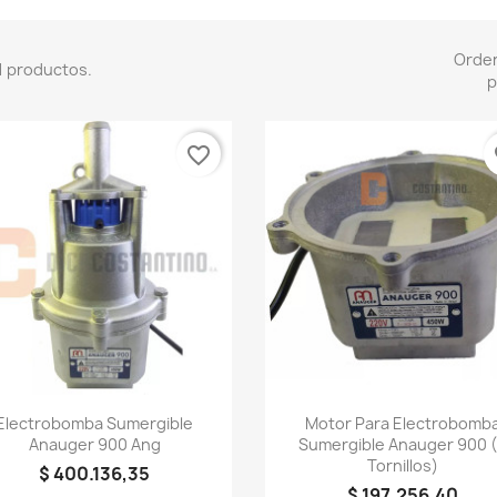
Orde
1 productos.
p
favorite_border
fa
Vista rápida
Vista rápida


Electrobomba Sumergible
Motor Para Electrobomb
Anauger 900 Ang
Sumergible Anauger 900 
Tornillos)
$ 400.136,35
$ 197.256,40