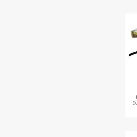
C
S
Nomb