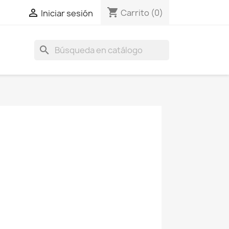
shopping_cart

Carrito
(0)
Iniciar sesión
search