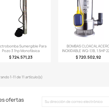
Vista rápida
Vista rápida


ectrobomba Sumergible Para
BOMBAS CLOACAL ACER
Pozo 3 1hp Monofásica
INOXIDABLE WQ-1,1B, 1.5HP 
$ 724.571,23
$ 720.502,92
ando 1-11 de 11 artículo(s)
es ofertas