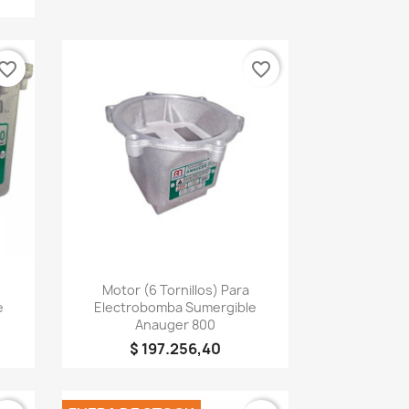
vorite_border
favorite_border
×
Vista rápida

Motor (6 Tornillos) Para
e
Electrobomba Sumergible
Anauger 800
$ 197.256,40