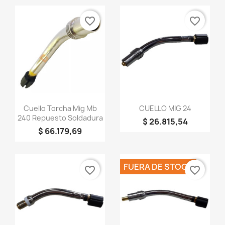
favorite_border
favorite_border
Vista rápida
Vista rápida


Cuello Torcha Mig Mb
CUELLO MIG 24
240 Repuesto Soldadura
$ 26.815,54
$ 66.179,69
FUERA DE STOCK
favorite_border
favorite_border