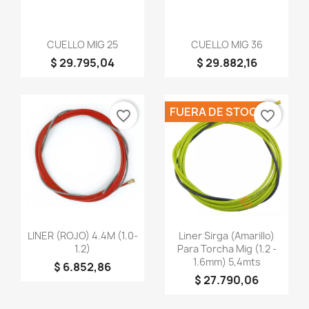
Vista rápida
Vista rápida


CUELLO MIG 25
CUELLO MIG 36
$ 29.795,04
$ 29.882,16
FUERA DE STOCK
favorite_border
favorite_border
Vista rápida
Vista rápida


LINER (ROJO) 4.4M (1.0-
Liner Sirga (amarillo)
1.2)
Para Torcha Mig (1.2 -
1.6mm) 5,4mts
$ 6.852,86
$ 27.790,06