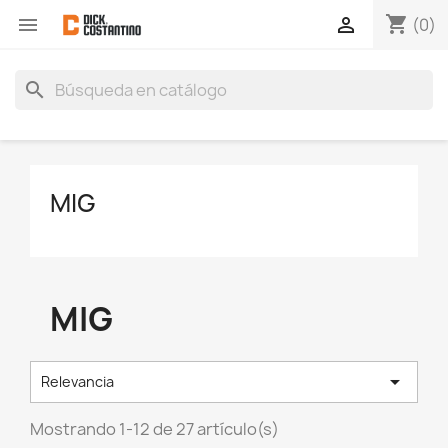
shopping_cart


(0)
search
MIG
MIG

Relevancia
Mostrando 1-12 de 27 artículo(s)