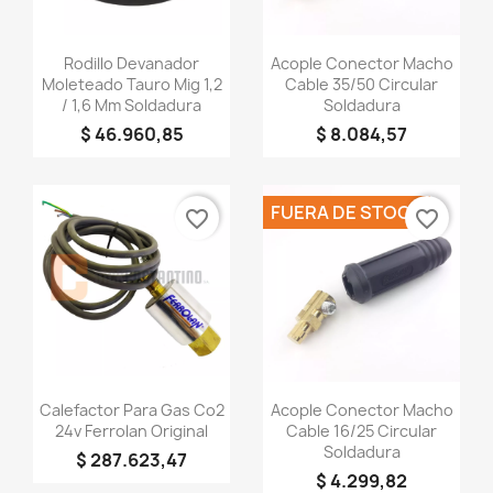
Vista rápida
Vista rápida


Rodillo Devanador
Acople Conector Macho
Moleteado Tauro Mig 1,2
Cable 35/50 Circular
/ 1,6 Mm Soldadura
Soldadura
$ 46.960,85
$ 8.084,57
FUERA DE STOCK
favorite_border
favorite_border
Vista rápida
Vista rápida


Calefactor Para Gas Co2
Acople Conector Macho
24v Ferrolan Original
Cable 16/25 Circular
Soldadura
$ 287.623,47
$ 4.299,82