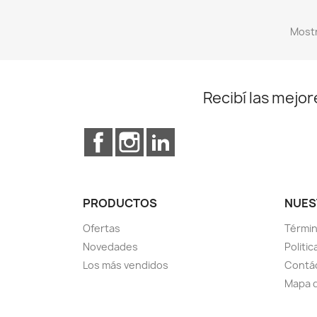
Mostr
Recibí las mejor
Facebook
Instagram
LinkedIn
PRODUCTOS
NUES
Ofertas
Términ
Novedades
Politi
Los más vendidos
Contá
Mapa d