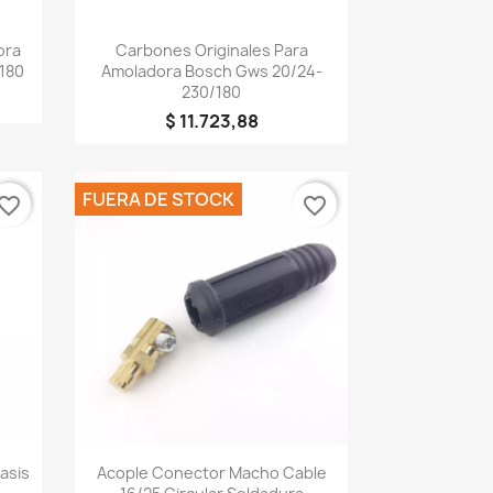
Vista rápida

ora
Carbones Originales Para
180
Amoladora Bosch Gws 20/24-
230/180
$ 11.723,88
×
FUERA DE STOCK
vorite_border
favorite_border
Vista rápida

asis
Acople Conector Macho Cable