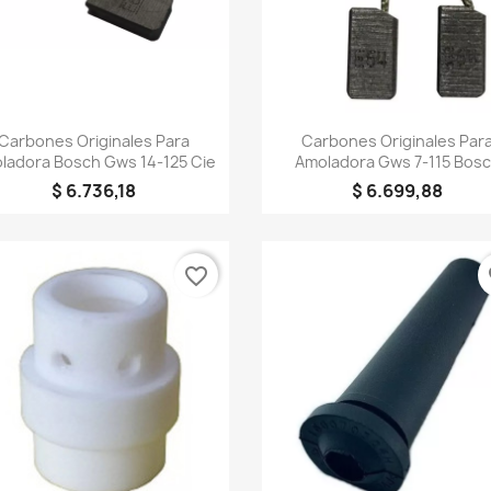
Vista rápida
Vista rápida


Carbones Originales Para
Carbones Originales Par
ladora Bosch Gws 14-125 Cie
Amoladora Gws 7-115 Bos
$ 6.736,18
$ 6.699,88
favorite_border
fa