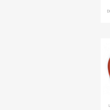
D
C
Nomb