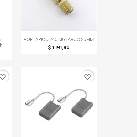
Vista rápida

a
PORTAPICO 240 M6 LARGO 26MM
ch
$ 1.191,80
vorite_border
favorite_border