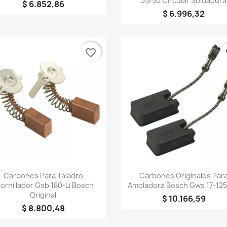
35/50 Circular Soldadura
$ 6.852,86
$ 6.996,32
favorite_border
fa
Vista rápida
Vista rápida


Carbones Para Taladro
Carbones Originales Par
ornillador Gsb 180-Li Bosch
Amoladora Bosch Gws 17-125
Original
$ 10.166,59
$ 8.800,48