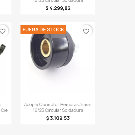
16/25 Circular Soldadura
$ 4.299,82
FUERA DE STOCK
vorite_border
favorite_border
Vista rápida

a
Acople Conector Hembra Chasis
 Cie
16/25 Circular Soldadura
$ 3.109,53