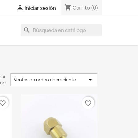
shopping_cart

Carrito
(0)
Iniciar sesión
search
nar

Ventas en orden decreciente
or:
vorite_border
favorite_border