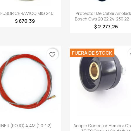
Vista rápida
Vista rápida


IFUSOR CERAMICO MIG 240
Protector De Cable Amolad
Bosch Gws 20 22 24-230 22-
$ 670,39
$ 2.277,26
rear lista de deseos
FUERA DE STOCK
favorite_border
fa
re de la lista de deseos
Cancelar
Crear lista de deseos
Vista rápida
Vista rápida


LINER (ROJO) 4.4M (1.0-1.2)
Acople Conector Hembra Ch