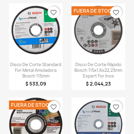
FUERA DE STOCK
favorite_border
favorite_border
Vista rápida
Vista rápida


Disco De Corte Standard
Disco De Corte Rápido
For Metal Amoladora
Bosch 115x1,6x22,23mm
Bosch 115mm
Expert For Inox
$ 533,09
$ 2.044,23
FUERA DE STOCK
favorite_border
favorite_border