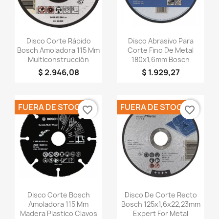
Vista rápida
Vista rápida


Disco Corte Rápido
Disco Abrasivo Para
Bosch Amoladora 115 Mm
Corte Fino De Metal
Multiconstrucción
180x1,6mm Bosch
$ 2.946,08
$ 1.929,27
FUERA DE STOCK
FUERA DE STOCK
favorite_border
favorite_border
Vista rápida
Vista rápida


Disco Corte Bosch
Disco De Corte Recto
Amoladora 115 Mm
Bosch 125x1,6x22,23mm
Madera Plastico Clavos
Expert For Metal