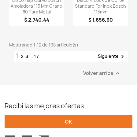
Disco Flap Curvo Bosch
Disco X-Lock De Corte
Amoladora 115 Mm Grano
Standard For Inox Bosch
80 Para Metal
115mm
$ 2.740,44
$ 1.656,60
Mostrando 1-12 de 198 artículo(s)
1

Siguiente
2
3
…
17
Volver arriba

Recibí las mejores ofertas