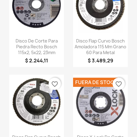
Vista rápida
Vista rápida


Disco De Corte Para
Disco Flap Curvo Bosch
Piedra Recto Bosch
Amoladora 115 Mm Grano
115x2, 5x22, 23mm
60 Para Metal
$ 2.244,11
$ 3.489,29
FUERA DE STOCK
favorite_border
favorite_border
Vista rápida
Vista rápida

