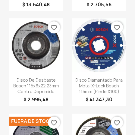
$ 13.640,48
$ 2.705,56
×
Crear lista de deseos
favorite_border
favorite_border
Nombre de la lista de deseos
Cancelar
Crear lista de deseos
Vista rápida
Vista rápida


Disco De Desbaste
Disco Diamantado Para
Bosch 115x6x22,23mm
Metal X-Lock Bosch
Centro Deprimido
115mm (rinde X100)
$ 2.996,48
$ 41.347,30
FUERA DE STOCK
favorite_border
favorite_border