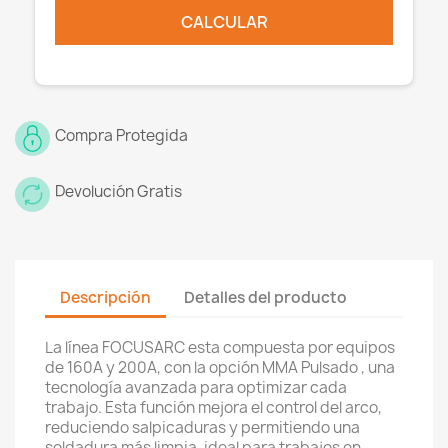
×
Crear lista de deseos
CALCULAR
Nombre de la lista de deseos
Compra Protegida
Cancelar
Devolución Gratis
Crear lista de deseos
Descripción
Detalles del producto
La línea FOCUSARC esta compuesta por equipos
de 160A y 200A, con la opción MMA Pulsado , una
tecnología avanzada para optimizar cada
trabajo. Esta función mejora el control del arco,
reduciendo salpicaduras y permitiendo una
soldadura más limpia, ideal para trabajos en