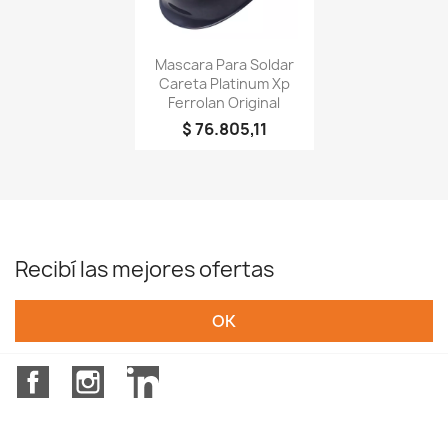
Vista rápida

Mascara Para Soldar
Careta Platinum Xp
Ferrolan Original
$ 76.805,11
Recibí las mejores ofertas
Facebook
Instagram
LinkedIn