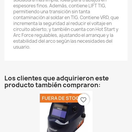
espesores finos. Además, contiene LIFT TIG,
permitiendo una transición sin tanta
contaminación al soldar en TIG. Contiene VRD, que
incrementa la seguridad al reducir el voltaje en
circuito abierto; y también cuenta con Hot Start y
Arc Force regulables, ajustando el arranque y la
estabilidad del arco según las necesidades del
usuario.
Los clientes que adquirieron este
producto también compraron:
FUERA DE STOCK
favorite_border