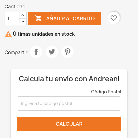
Cantidad

favorite_border
AÑADIR AL CARRITO

Últimas unidades en stock
Compartir
Calcula tu envío con Andreani
Código Postal
CALCULAR