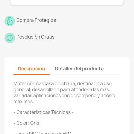
×
Crear lista de deseos
Compra Protegida
Nombre de la lista de deseos
Devolución Gratis
Cancelar
Crear lista de deseos
Descripción
Detalles del producto
Motor con carcasa de chapa, destinado a uso
general, desarrollado para atender a las más
variadas aplicaciones con desempeño y ahorro
máximos.
- Características Técnicas -
- Color: Gris
- Línea MON carcasa NEMA