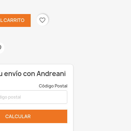
favorite_border
AL CARRITO
u envío con Andreani
Código Postal
×
CALCULAR