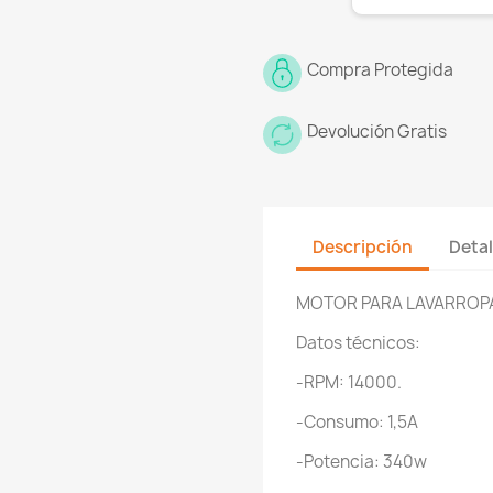
re de la lista de deseos
Compra Protegida
Devolución Gratis
Cancelar
Crear lista de deseos
Descripción
Detal
MOTOR PARA LAVARROP
Datos técnicos:
-RPM: 14000.
-Consumo: 1,5A
-Potencia: 340w