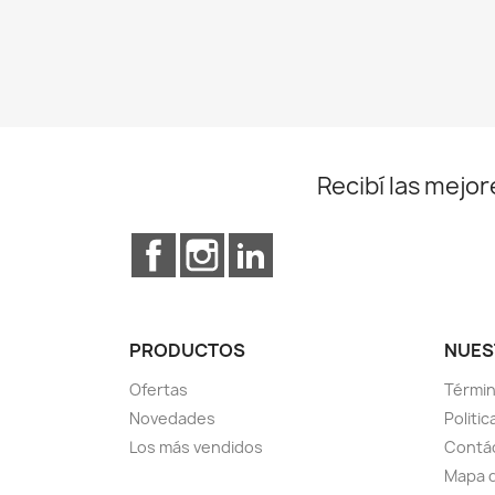
Recibí las mejor
Facebook
Instagram
LinkedIn
PRODUCTOS
NUES
Ofertas
Términ
Novedades
Politi
Los más vendidos
Contá
Mapa d