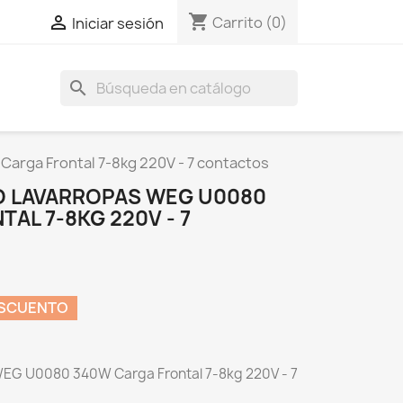
shopping_cart

Carrito
(0)
Iniciar sesión
search
arga Frontal 7-8kg 220V - 7 contactos
O LAVARROPAS WEG U0080
AL 7-8KG 220V - 7
ESCUENTO
WEG U0080 340W Carga Frontal 7-8kg 220V - 7