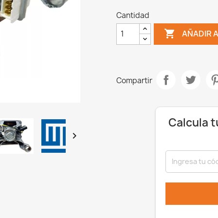
Cantidad

AÑADIR 
Compartir
Calcula t

rear lista de deseos